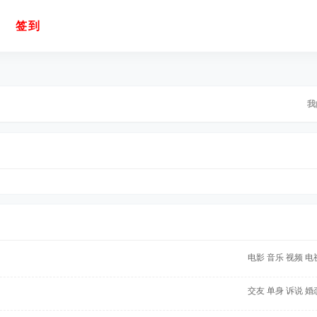
签到
我
电影
音乐
视频
电
交友
单身
诉说
婚