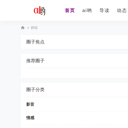
首页
ai哟
导读
动态
»
群组
ai
圈子焦点
yo
oo
推荐圈子
圈子分类
影音
情感