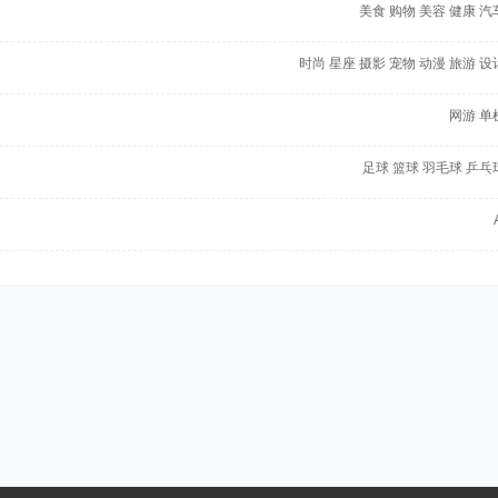
美食
购物
美容
健康
汽
时尚
星座
摄影
宠物
动漫
旅游
设
网游
单
足球
篮球
羽毛球
乒乓