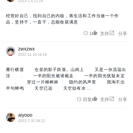
2023-1-4 12:14
经营好自己，找到自己的内核，将生活和工作当做一个作
品，坚持干，一直干，总能收获满意
1
支持
分享
zwxzwx
2022-11-10 16:18
雁行横渡 仓皇的影子跌落。山岗上 又是一伙流寇出
没 . 一半的阳光被谁截走 一半的阳光犹疑未定
. 穿过一片柳树林 隐约的风声里 我淘不出
半句蝉鸣 天空已远 天空似有水 ...
回复
支持
分享
aiyooo
2022-7-31 09:22