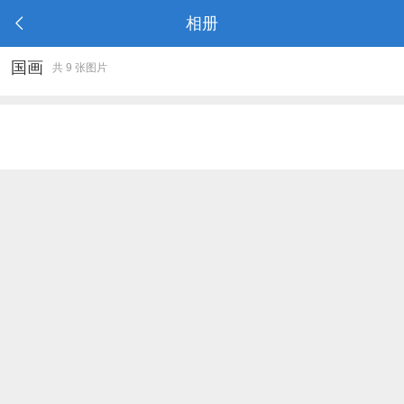
相册
国画
共 9 张图片