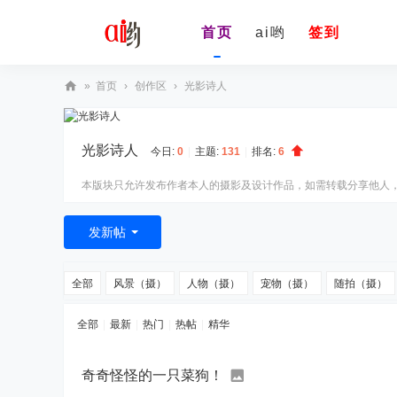
首页
ai哟
签到
»
首页
›
创作区
›
光影诗人
ai
yo
光影诗人
今日:
0
|
主题:
131
|
排名:
6
oo
本版块只允许发布作者本人的摄影及设计作品，如需转载分享他人，
发新帖
全部
风景（摄）
人物（摄）
宠物（摄）
随拍（摄）
全部
|
最新
|
热门
|
热帖
|
精华
奇奇怪怪的一只菜狗！