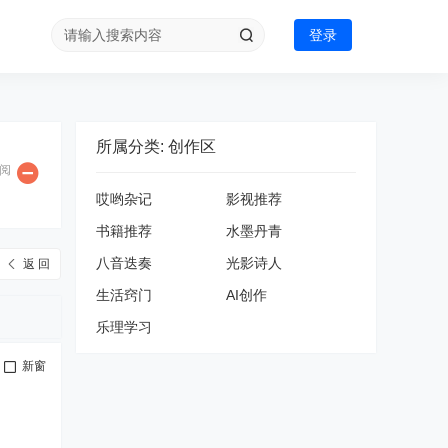
登录
所属分类: 创作区
阅
哎哟杂记
影视推荐
书籍推荐
水墨丹青
八音迭奏
光影诗人
返 回
生活窍门
AI创作
乐理学习
新窗