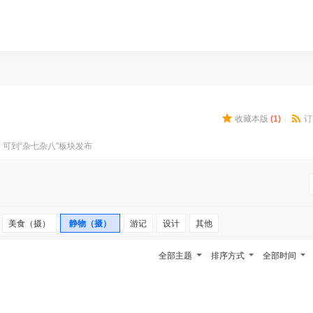
收藏本版
(
1
)
|
订
可到“杂七杂八”板块发布
美食（摄）
静物（摄）
游记
设计
其他
全部主题
排序方式
全部时间